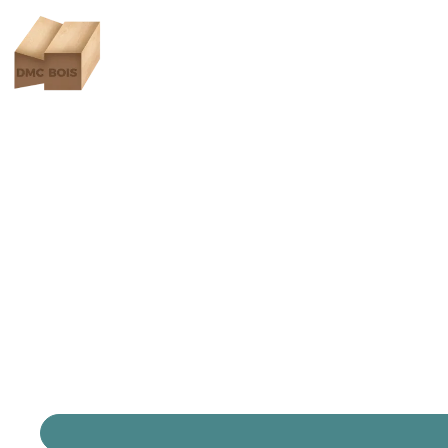
Fabrication et pose 
Nos artisans menuisiers qualifiés conçoivent et f