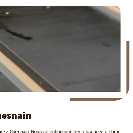
uesnain
sure à Guesnain. Nous sélectionnons des essences de bois