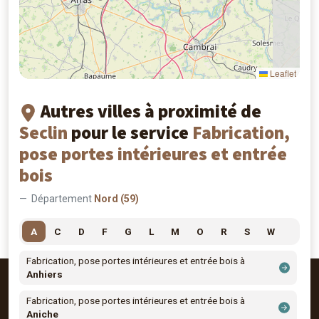
Leaflet
Autres villes à proximité de
Seclin
pour le service
Fabrication,
pose portes intérieures et entrée
bois
Département
Nord (59)
A
C
D
F
G
L
M
O
R
S
W
Fabrication, pose portes intérieures et entrée bois à
Anhiers
Fabrication, pose portes intérieures et entrée bois à
Aniche