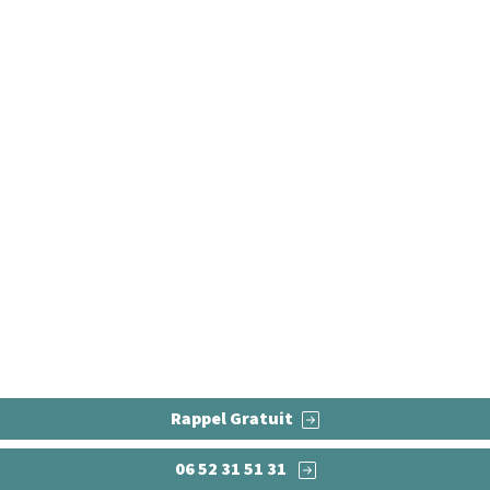
Pose et fourniture Guesn
 et fourniture de parquet de qualité à Guesnain (massif ou
élégance.
Rappel Gratuit
06 52 31 51 31