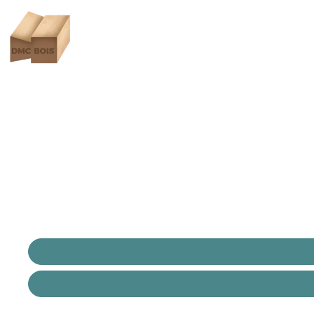
Parquet :
DMC Bois vous propose un service complet de pose et 