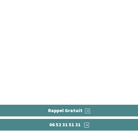
 Pose et fourniture Dou
fourniture de parquet de qualité à Douai (massif ou contr
Rappel Gratuit
06 52 31 51 31