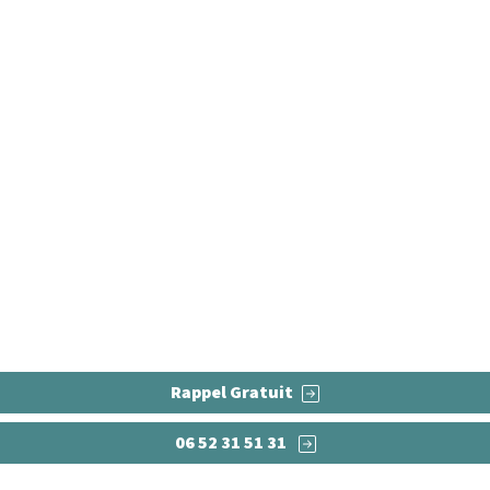
ure de cuisine sur-mesur
se et fourniture de cuisines sur-mesure à Arleux, pour cr
Rappel Gratuit
06 52 31 51 31