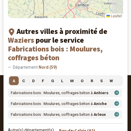
Leaflet
Autres villes à proximité de
Waziers
pour le service
Fabrications bois : Moulures,
coffrages béton
Département
Nord (59)
A
C
D
F
G
L
M
O
R
S
W
Fabrications bois : Moulures, coffrages béton à
Anhiers
Fabrications bois : Moulures, coffrages béton à
Aniche
Fabrications bois : Moulures, coffrages béton à
Arleux
Pas-de-Calais (62)
Autre(s) département(s) :