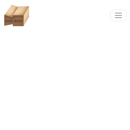
Fabrications bois diverses :
Moulures, pergolas,
coffrages béton... Waziers
(59119)
DMC Bois est votre partenaire de confiance pour
toutes vos fabrications bois diverses à Waziers :
Coffrages béton sur-mesure, moulures,