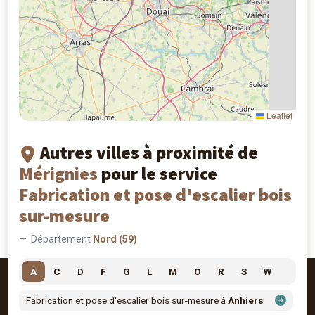
3
Leaflet
Autres villes à proximité de
Mérignies
pour le service
Fabrication et pose d'escalier bois
sur-mesure
Département
Nord (59)
A
C
D
F
G
L
M
O
R
S
W
Fabrication et pose d'escalier bois sur-mesure à
Anhiers